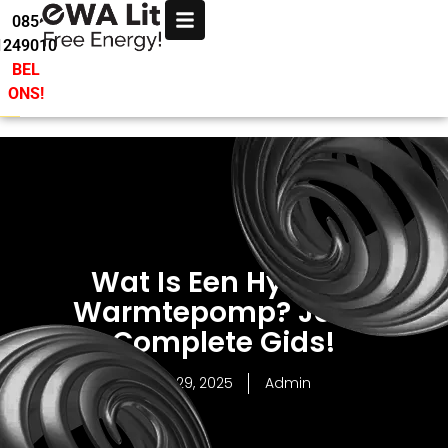
085
1249010
BEL
ONS!
Wat Is Een Hybride
Warmtepomp? Jouw
Complete Gids!
June 29, 2025
Admin